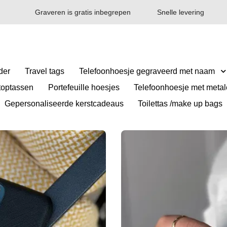
Graveren is gratis inbegrepen
Snelle levering
der
Travel tags
Telefoonhoesje gegraveerd met naam
toptassen
Portefeuille hoesjes
Telefoonhoesje met metale
Gepersonaliseerde kerstcadeaus
Toilettas /make up bags