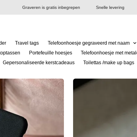
Graveren is gratis inbegrepen
Snelle levering
der
Travel tags
Telefoonhoesje gegraveerd met naam
toptassen
Portefeuille hoesjes
Telefoonhoesje met metale
Gepersonaliseerde kerstcadeaus
Toilettas /make up bags