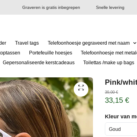
Graveren is gratis inbegrepen
Snelle levering
der
Travel tags
Telefoonhoesje gegraveerd met naam
toptassen
Portefeuille hoesjes
Telefoonhoesje met metale
Gepersonaliseerde kerstcadeaus
Toilettas /make up bags
Pink/whit
39,00 €
33,15 €
Kleur van me
Goud