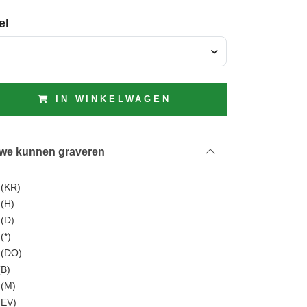
el
IN WINKELWAGEN
 we kunnen graveren
 (KR)
 (H)
 (D)
(*)
f (DO)
(B)
 (M)
(EV)