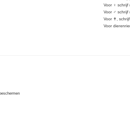
Voor ♀️ schrijf
Voor ♂️️ schrij
Voor ✝, schrijf
Voor dierenrie
e beschermen