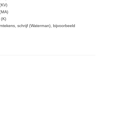
 (KV)
f (MA)
 (K)
mtekens, schrijf (Waterman), bijvoorbeeld